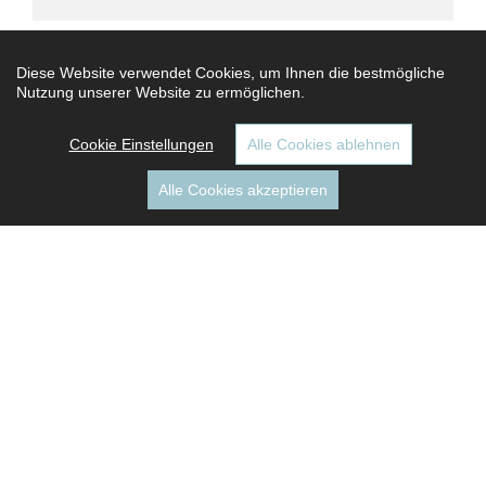
Anmerkung
Diese Website verwendet Cookies, um Ihnen die bestmögliche
Nutzung unserer Website zu ermöglichen.
Cookie Einstellungen
Alle Cookies ablehnen
Alle Cookies akzeptieren
Anrufen
E-Mail
Ich habe die
Datenschutzbestimmungen
gelesen und bin einverstanden *
ANFRAGE SENDEN